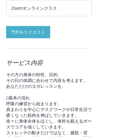
ケ
Zoomオンラインクラス
ッ
ト
購
入
で
割
予約をリクエスト
引！
サービス内容
その方の身体の特性、目的、
その日の体調に合わせて内容を考えます。
あなただけのヨガレッスンを。
□基本の流れ
呼吸の練習から始まります。
肩まわりを中心にデスクワークや日常生活で
硬くなった筋肉を伸ばしていきます。
徐々に身体全体をほぐし、体幹を鍛えるポー
ズでコアを強くしていきます。
ストレッチの動きだけではなく、腹筋・背