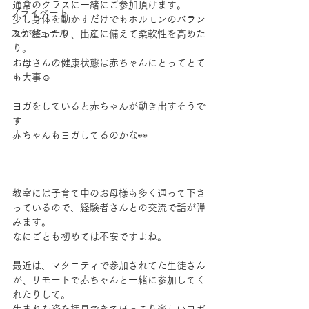
通常のクラスに一緒にご参加頂けます。
プライベート
少し身体を動かすだけでもホルモンのバラン
スケジュール
スが整ったり、出産に備えて柔軟性を高めた
り。
お母さんの健康状態は赤ちゃんにとってとて
も大事☺︎
ヨガをしていると赤ちゃんが動き出すそうで
す
赤ちゃんもヨガしてるのかな👀
教室には子育て中のお母様も多く通って下さ
っているので、経験者さんとの交流で話が弾
みます。
なにごとも初めては不安ですよね。
最近は、マタニティで参加されてた生徒さん
が、リモートで赤ちゃんと一緒に参加してく
れたりして。