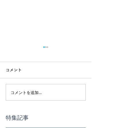
コメント
コメントを追加…
インド渡航前｜ヨガ体験
スーパーで迷わ
最終受付
事の基本講座
特集記事