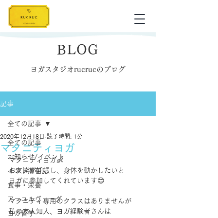
BLOG
ヨガスタジオrucrucのブログ
記事
全ての記事
2020年12月18日
読了時間: 1分
全ての記事
マタニティヨガ
お知らせ/イベント
マタニティヨガ👶
お友達が妊娠し、身体を動かしたいと
インド滞在記
ヨガに参加してくれています😊
食事・栄養
アーユルヴェーダ
マタニティ専用のクラスはありませんが
私の友人知人、ヨガ経験者さんは
ヨガ哲学