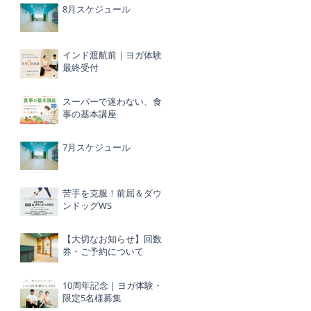
8月スケジュール
インド渡航前｜ヨガ体験
最終受付
スーパーで迷わない、食
事の基本講座
7月スケジュール
苦手を克服！前屈＆ダウ
ンドッグWS
【大切なお知らせ】回数
券・ご予約について
10周年記念｜ヨガ体験・
限定5名様募集