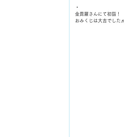
・
金毘羅さんにて初詣！
おみくじは大吉でした♬