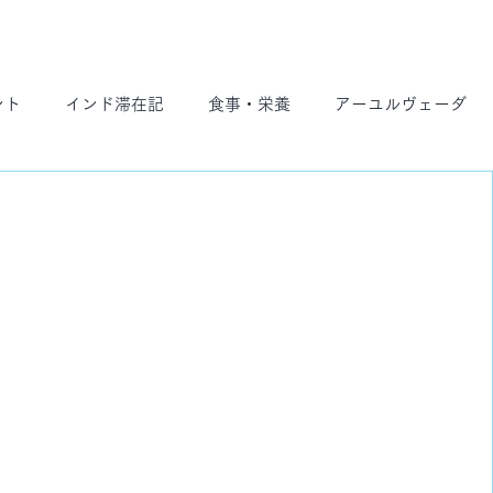
ント
インド滞在記
食事・栄養
アーユルヴェーダ
ト
スケジュール