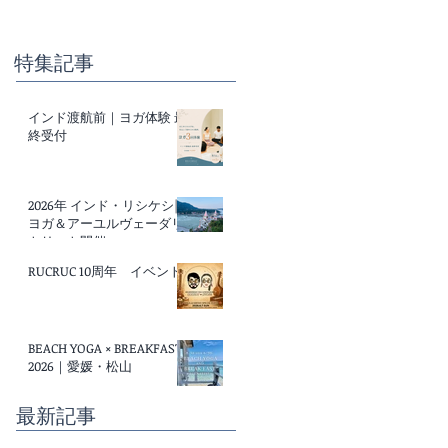
特集記事
インド渡航前｜ヨガ体験 最
終受付
2026年 インド・リシケシ|
ヨガ＆アーユルヴェーダリ
トリート開催
RUCRUC 10周年 イベント
BEACH YOGA × BREAKFAST
2026｜愛媛・松山
最新記事