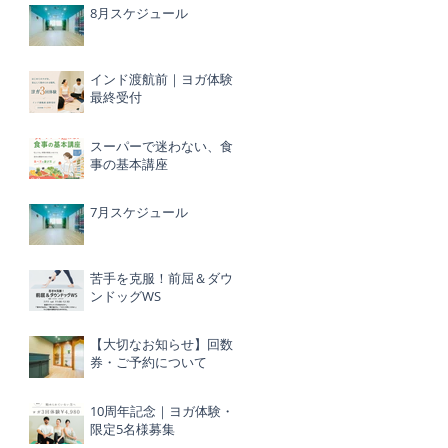
8月スケジュール
インド渡航前｜ヨガ体験
最終受付
スーパーで迷わない、食
事の基本講座
7月スケジュール
苦手を克服！前屈＆ダウ
ンドッグWS
【大切なお知らせ】回数
券・ご予約について
10周年記念｜ヨガ体験・
限定5名様募集