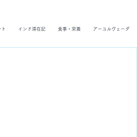
ント
インド滞在記
食事・栄養
アーユルヴェーダ
ト
スケジュール