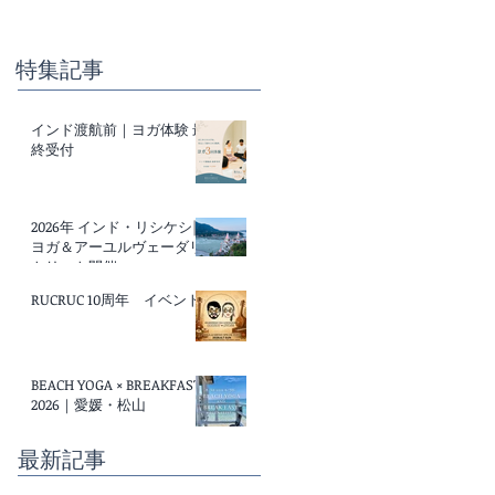
特集記事
インド渡航前｜ヨガ体験 最
終受付
2026年 インド・リシケシ|
ヨガ＆アーユルヴェーダリ
トリート開催
RUCRUC 10周年 イベント
BEACH YOGA × BREAKFAST
2026｜愛媛・松山
最新記事