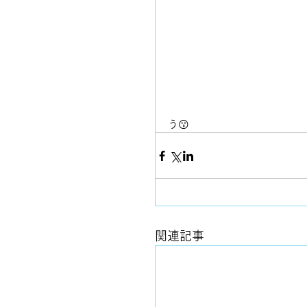
う😗
関連記事