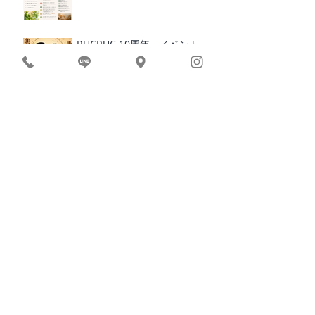
RUCRUC 10周年 イベント
BEACH YOGA × BREAKFAST
2026｜愛媛・松山
​カテゴリ
ー
お知らせ/イベント
インド滞在記
食事・栄養
アーユルヴェーダ
ヨガ哲学
プライベート
スケジュール