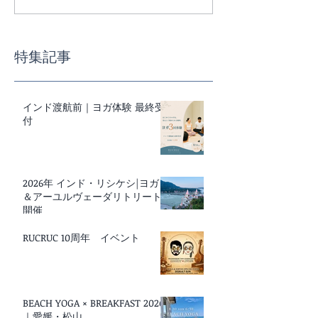
インド渡航前｜ヨガ体験
スーパーで迷わ
最終受付
事の基本講座
特集記事
インド渡航前｜ヨガ体験 最終受
付
2026年 インド・リシケシ|ヨガ
＆アーユルヴェーダリトリート
開催
RUCRUC 10周年 イベント
BEACH YOGA × BREAKFAST 2026
｜愛媛・松山