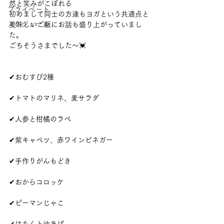
然と笑みがこぼれる
プライベート
初めまして同士の方達もヨガという共通点と
スケジュール
美味しいご飯にお話も盛り上がっていまし
た。
ごちそうさまでした〜💓
✔︎おむすび2種
✔︎トマトのマリネ、麦サラダ
✔︎人参と柑橘のラペ
✔︎紫キャベツ、赤ワインビネガー
✔︎手作りがんもどき
✔︎おからコロッケ
✔︎ピーマンじゃこ