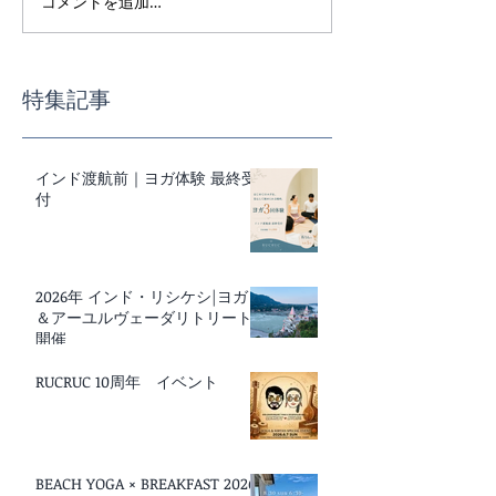
コメントを追加…
インド渡航前｜ヨガ体験
スーパーで迷わ
最終受付
事の基本講座
特集記事
インド渡航前｜ヨガ体験 最終受
付
2026年 インド・リシケシ|ヨガ
＆アーユルヴェーダリトリート
開催
RUCRUC 10周年 イベント
BEACH YOGA × BREAKFAST 2026