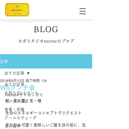
BLOG
ヨガスタジオrucrucのブログ
記事
全ての記事
2018年6月12日
読了時間: 1分
全ての記事
WSランチ会
お知らせ/イベント
rucruc×サヤカノガミ
根・茎・葉・実・種
インド滞在記
食事・栄養
生命のエネルギーコンセプトでリクエスト
アーユルヴェーダ
見た目も可愛く美味しいご飯を目の前に、自
ヨガ哲学