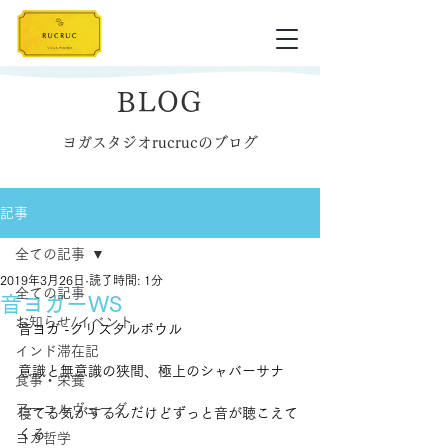
BLOG
ヨガスタジオrucrucのブログ
記事
全ての記事
2019年3月26日
読了時間: 1分
全ての記事
音ヨガーWS
お知らせ/イベント
音ヨガ -クリスタルボウル
インド滞在記
意識と無意識の狭間、極上のシャバーサナ
食事・栄養
アーユルヴェーダ
寝てる気がするんだけどずっと音が聴こえて
くる
ヨガ哲学