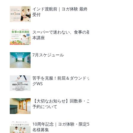
インド渡航前｜ヨガ体験 最終
受付
スーパーで迷わない、食事の基
本講座
7月スケジュール
苦手を克服！前屈＆ダウンドッ
グWS
【大切なお知らせ】回数券・ご
予約について
10周年記念｜ヨガ体験・限定5
名様募集