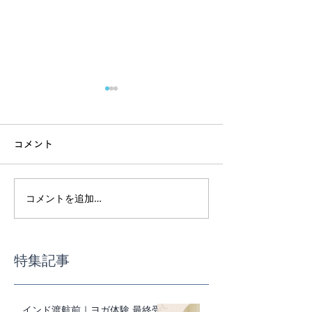
コメント
コメントを追加…
インド渡航前｜ヨガ体験
スーパーで迷わ
最終受付
事の基本講座
特集記事
インド渡航前｜ヨガ体験 最終受