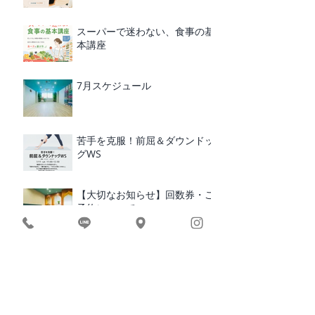
スーパーで迷わない、食事の基
本講座
7月スケジュール
苦手を克服！前屈＆ダウンドッ
グWS
【大切なお知らせ】回数券・ご
予約について
10周年記念｜ヨガ体験・限定5
名様募集
10周年の感謝