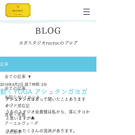
BLOG
ヨガスタジオrucrucのブログ
記事
全ての記事
2019年4月2日
読了時間: 2分
全ての記事
動くYOGA アシュタンガヨガ
お知らせ/イベント
アシュタンガヨガ
って聞いたことあります
か？
インド滞在記
うちのスタジオ会員様は私から、耳にタコか
食事・栄養
と思いますが🐙
アーユルヴェーダ
ヨガにもたくさんの流派があります。
ヨガ哲学