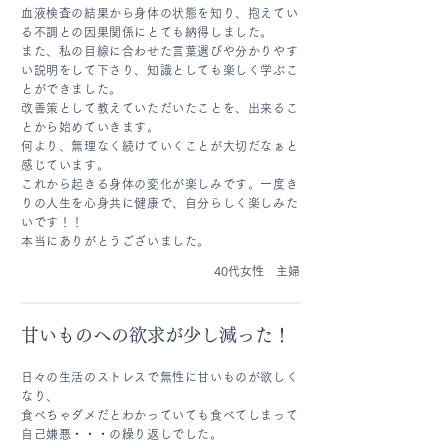
血液検査の結果から身体の状態を知り、抱えてい
る不調との因果関係にとても納得しました。
また、私の目線に合わせた言葉選びや分かりやす
い説明をして下さり、知識としても楽しく学ぶこ
とができました。
改善策として教えていただいたことを、出来るこ
とから始めていきます。
何より、無理なく続けていくことが大切だなぁと
感じています。
これから起きる身体の変化が楽しみです。一度き
りの人生を心身共に健康で、自分らしく楽しみた
いです！！
本当にありがとうございました。
40代女性 主婦
甘いものへの欲求が少し減った​！
日々の生活のストレスで無性に甘いものが欲しく
なり、
食べちゃダメだとわかっていても食べてしまって
自己嫌悪・・・の繰り返しでした。