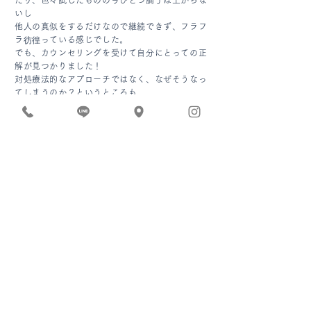
たり、色々試したものの今ひとつ調子は上がらな
いし
他人の真似をするだけなので継続できず、フラフ
ラ彷徨っている感じでした。
でも、カウンセリングを受けて自分にとっての正
解が見つかりました！
対処療法的なアプローチではなく、なぜそうなっ
てしまうのか？というところも
お話いただけたのでとてもわかりやすかったで
す。
「気付き」と「納得」の連続！
薬の処方は無いものの、私にとってはそれ以上の
価値があると感じました。
これから改善策に取り組んで、身体の変化をみて
いくのが楽しみです！
30代女性 会社員