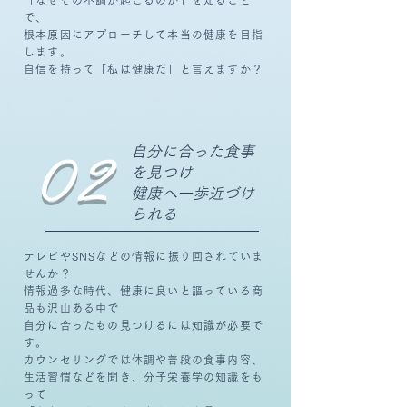
「なぜその不調が起こるのか」を知ること
で、
根本原因にアプローチして本当の健康を目指
します。
自信を持って「私は健康だ」と言えますか？
自分に合った食事
02
を見つけ
健康へ一歩近づけ
られる
テレビやSNSなどの情報に振り回されていま
せんか？
情報過多な時代、健康に良いと謳っている商
品も沢山ある中で
自分に合ったもの見つけるには知識が必要で
す。
カウンセリングでは体調や普段の食事内容、
生活習慣などを聞き、
分子栄養学の知識をも
って