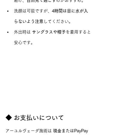
避け、
自然光で過ごす
のがおすすめ。
洗顔は可能ですが、
4時間は目に水が入
らないよう注意
してください。
外出時は 
サングラスや帽子
を着用すると
安心です。
◆ お支払いについて
アーユルヴェーダ施術は 
現金またはPayPay