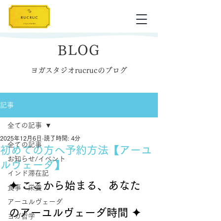
BLOG
ヨガスタジオrucrucのブログ
記事
全ての記事
2025年12月6日
読了時間: 4分
全ての記事
初めての方へ予約方法【アーユ
お知らせ/イベント
ルヴェーダ】
インド滞在記
✦ ここから始まる、あなた
食事・栄養
アーユルヴェーダ
のアーユルヴェーダ時間 ✦
ヨガ哲学