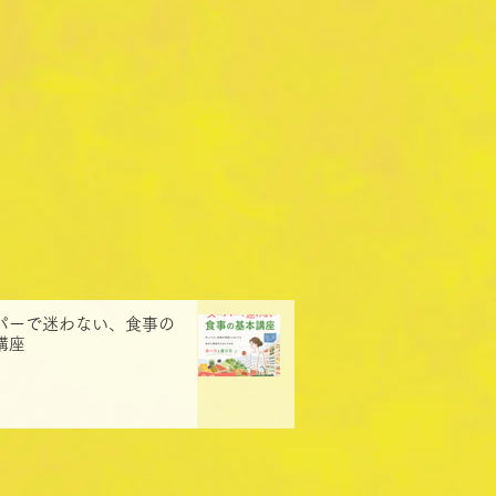
パーで迷わない、食事の
講座
日