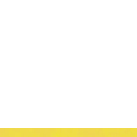
njay
ていく
、
通えるヨガ教室。
 新たな気づきを。
寧に整えていきましょう。