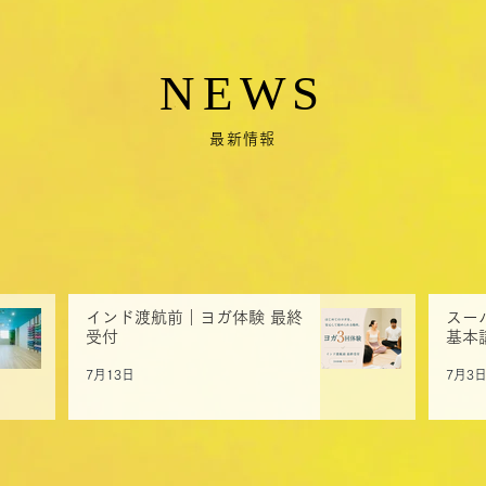
NEWS
最新情報
最後の募集｜5名限定ヨガ体験
インド渡航前｜ヨガ体験 最終
スー
受付
基本
7月13日
7月3