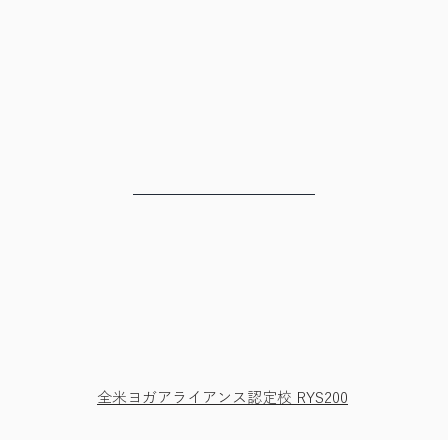
ヨガとアーユルヴェーダを
​あなたの暮らしに
全米ヨガアライアンス認定校 RYS200