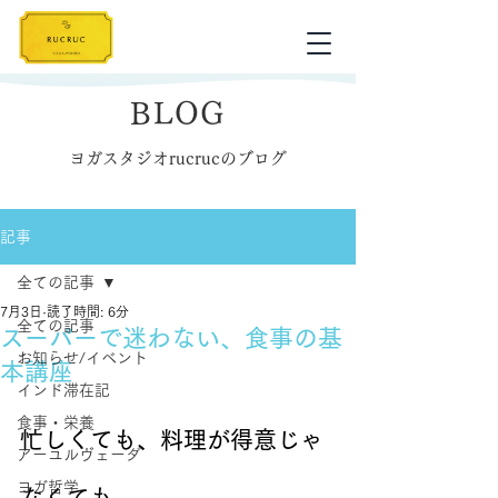
BLOG
ヨガスタジオrucrucのブログ
記事
全ての記事
7月3日
読了時間: 6分
全ての記事
スーパーで迷わない、食事の基
お知らせ/イベント
本講座
インド滞在記
食事・栄養
忙しくても、料理が得意じゃ
アーユルヴェーダ
ヨガ哲学
なくても。