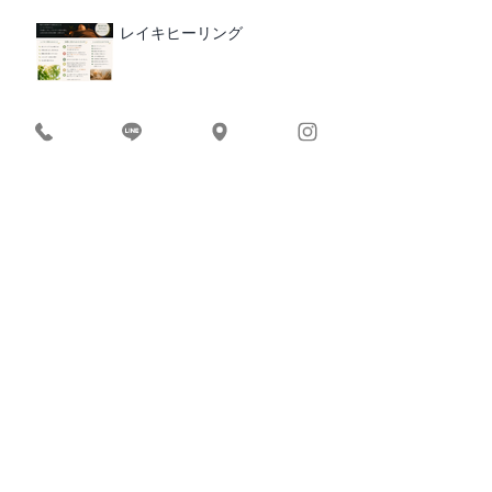
レイキヒーリング
RUCRUC 10周年 イベント
BEACH YOGA × BREAKFAST
2026｜愛媛・松山
​カテゴリ
ー
お知らせ/イベント
インド滞在記
食事・栄養
アーユルヴェーダ
ヨガ哲学