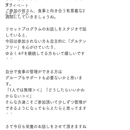
す！
プライベート
ご参加の皆さん、食事と向き合う有意義な2
スケジュール
週間にしていきましょうね。
リセットプログラムのお話しをスタジオで話
していると、
今回は参加されない方も自主的に「グルテン
フリー」を心がけていたり、
ゆるく４Fを継続してる方もいて嬉しいです
＾＾
自分で食事の管理ができる方は
グループもサポートも必要ないかと思いま
す。
「1人では無理＞＜」「どうしたらいいかわ
からない＞＜」
そんな方達こそご参加頂いて少しずつ管理が
できるようになってもらえたらと思ってます
＾＾
さて今日も栄養のお話しをさせて頂きますね