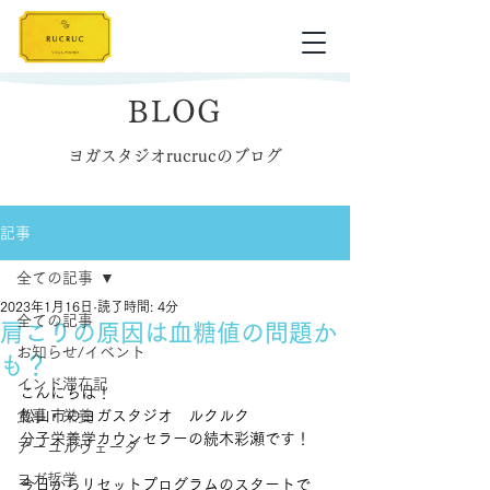
BLOG
ヨガスタジオrucrucのブログ
記事
全ての記事
2023年1月16日
読了時間: 4分
全ての記事
肩こりの原因は血糖値の問題か
お知らせ/イベント
も？
インド滞在記
こんにちは！
食事・栄養
松山市のヨガスタジオ　ルクルク
分子栄養学カウンセラーの続木彩瀬です！
アーユルヴェーダ
ヨガ哲学
今日からリセットプログラムのスタートで