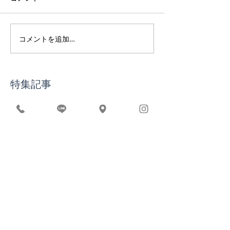
コメントを追加…
第3回栄養講座/疲れない
私が分子栄養学
身体のつくり方
今も伝え続けて
特集記事
インド渡航前｜ヨガ体験 最終受
付
2026年 インド・リシケシ|ヨガ
＆アーユルヴェーダリトリート
開催
RUCRUC 10周年 イベント