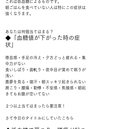
これは低血糖によるものです。
朝ごはんを食べていない人は特にこの症状は
強くなります。
あなたは何個当てはまる？
◆「血糖値が下がった時の症
状」
倦怠感・手足の冷え・夕方どっと疲れる・集
中力がない
食いしばり・歯軋り・夜中目が覚めて眠りが
浅い
悪夢を見る・寝汗・朝スッキリ起きられない
肩こり・腰痛・動悸・不安感・焦燥感・朝起
きてもお腹が空いてない
２つ以上当てはまったら要注意！
さて今日のタイトルにしていたこちら