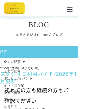
BLOG
ヨガスタジオrucrucのブログ
記事
全ての記事
2025年4月29日
読了時間: 6分
全ての記事
スタジオご利用ガイド/2026年1
お知らせ/イベント
月更新
インド滞在記
初めての方も継続の方もご
食事・栄養
アーユルヴェーダ
確認ください
ヨガ哲学