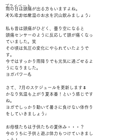
プライベート
雨の日は頭痛が出る方もいますよね。
スケジュール
そんな方は常温のお水を沢山飲みましょう♩
私も昔は頭痛がひどく、曇り空になると
頭痛センサーのように反応して頭が痛くなっ
ていました。笑
その頃は気圧の変化にやられていたようで
す。
今ではすっかり雨降りでも元気に過ごせるよ
うになりました。
ヨガパワー💪
さて、7月のスケジュールを更新します🌷
かなり気温も上がり夏本番！という感じです
ね。
ヨガでしっかり動いて暑さに負けない体作り
をしていきましょう♩
お母様たちは子供たちの夏休み・・・？
今のうちに子供と遊ぶ体力もつけていきまし