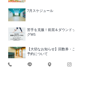
7月スケジュール
苦手を克服！前屈＆ダウンドッ
グWS
【大切なお知らせ】回数券・ご
予約について
10周年記念｜ヨガ体験・限定5
名様募集
10周年の感謝
2026年 インド・リシケシ|ヨ