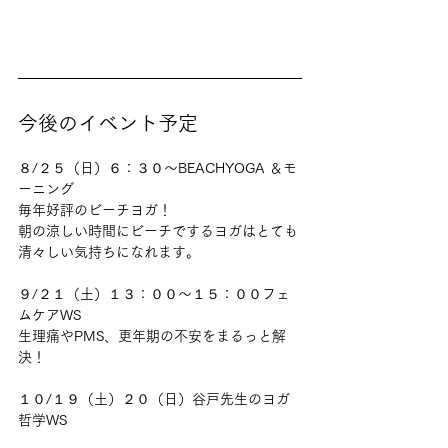
今後のイベント予定
８/２５（日）６：３０〜BEACHYOGA ＆モ
ーニング
毎年好評のビーチヨガ！
朝の涼しい時間にビーチでするヨガはとても
清々しい気持ちになれます。
９/２１（土）１３：００〜１５：００フェ
ムケアWS
生理痛やPMS、更年期の不安をまるっと解
決！
１０/１９（土）２０（日）谷戸先生のヨガ
哲学WS