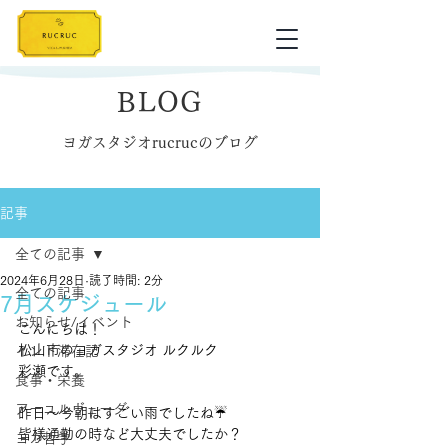
BLOG
ヨガスタジオrucrucのブログ
記事
全ての記事
2024年6月28日
読了時間: 2分
全ての記事
7月スケジュール
お知らせ/イベント
こんにちは！
松山市のヨガスタジオ ルクルク
インド滞在記
彩瀬です。
食事・栄養
アーユルヴェーダ
昨日〜今朝はすごい雨でしたね☔️
皆様通勤の時など大丈夫でしたか？
ヨガ哲学