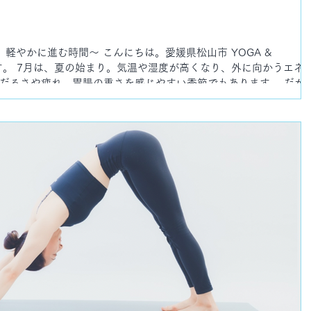
軽やかに進む時間〜 こんにちは。愛媛県松山市 YOGA &
彩瀬です。 7月は、夏の始まり。気温や湿度が高くなり、外に向かうエネ
だるさや疲れ、胃腸の重さを感じやすい季節でもあります。 だか
も、今の身体を丁寧に見直し、整えながら夏を迎えることを大切に
月の休講・変更のお知らせ 7/18（土）・7/19（日）・7/20（月）は、
なります。 ご不便をおかけしますが、よろしくお願いいたします
月より開始時間が変更となります。 金曜アロマヨガ19:00 →
にも少し余裕を持ってお越しいただける時間になりました。 一週間の
ぜひご参加ください。 7月スケジュールは下記カレンダーをご確認
で｜ヨガ体験受付中 「ヨガを始めてみたいけれど、身体が硬いから不