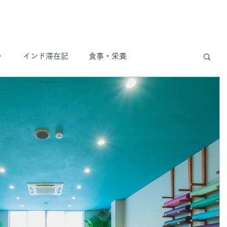
ト
インド滞在記
食事・栄養
哲学
プライベート
スケジュール