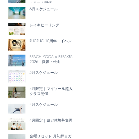
トリート開催
6月スケジュール
レイキヒーリング
ル
ら
RUCRUC 10周年 イベント
徳
BEACH YOGA × BREAKFAST
。
2026｜愛媛・松山
疲
5月スケジュール
4月限定｜マイソール超入門
クラス開催
4月スケジュール
4月限定｜ヨガ体験募集再開
金曜リセット 月礼拝ヨガ