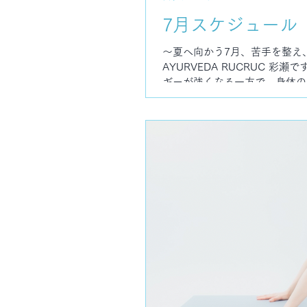
7月スケジュール
〜夏へ向かう7月、苦手を整え、
AYURVEDA RUCRUC 
ギーが強くなる一方で、身体の
こそ7月は、無理に頑張るより
していきましょう。 🧘‍♀️ 7
島リトリート参加のため休講と
また、金曜日のアロマヨガは、7
19:30スタート お仕事帰り
れをリセットする時間として、
ください。 🌿 7月17日ま
安」 「つい