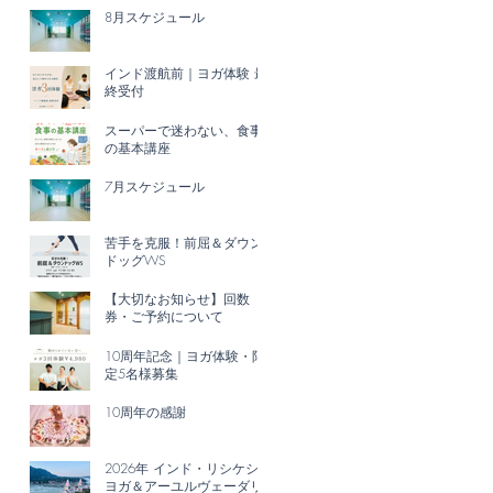
8月スケジュール
インド渡航前｜ヨガ体験 最
終受付
スーパーで迷わない、食事
の基本講座
7月スケジュール
苦手を克服！前屈＆ダウン
ドッグWS
【大切なお知らせ】回数
券・ご予約について
10周年記念｜ヨガ体験・限
定5名様募集
10周年の感謝
2026年 インド・リシケシ|
ヨガ＆アーユルヴェーダリ