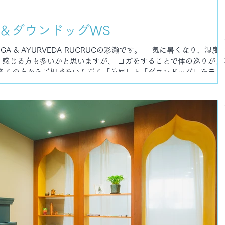
＆ダウンドッグWS
A & AYURVEDA RUCRUCの彩瀬です。 一気に暑くなり、湿度
く感じる方も多いかと思いますが、 ヨガをすることで体の巡りが良
、多くの方からご相談をいただく「前屈」と「ダウンドッグ」をテー
します。 ヨガを始めたばかりの方はもちろん、長く続けている方
ない」 「ダウンドッグが苦しい」 「身体が硬いから仕方ないと思
たことはありませんか？ 実は、前屈やダウンドッグが難しく感じる
ではありません。 身体の使い方や意識するポイントを知ることで
もあります。 今回のワークショップでは、前屈とダウンドッグを
方を、基礎から丁寧にお伝えしていきます。 ■ 苦手を克服！前屈
の中で、 「前屈で背中が丸まる」 「ダウンドッグでかかとが床につ
体が硬