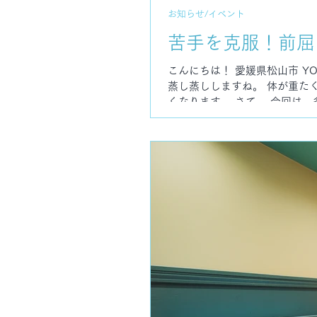
お知らせ/イベント
苦手を克服！前屈
こんにちは！ 愛媛県松山市 YOG
蒸し蒸ししますね。 体が重た
くなります。 さて、 今回は
マにしたワークショップを開催
も、 「なかなか前屈が深まら
ている」 そんなお悩みを感じ
原因は、単純な柔軟性不足だけ
無理なく変化を感じられること
り快適に行うための身体の使い
＆ダウンドッグWS レッスン
ない」 「膝が伸びない」 「身