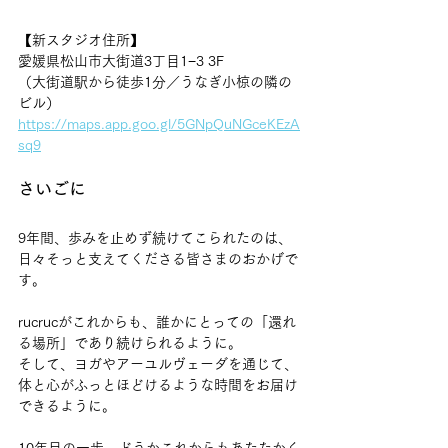
【新スタジオ住所】
愛媛県松山市大街道3丁目1−3 3F
（大街道駅から徒歩1分／うなぎ小椋の隣の
ビル）
https://maps.app.goo.gl/5GNpQuNGceKEzA
sq9
さいごに
9年間、歩みを止めず続けてこられたのは、
日々そっと支えてくださる皆さまのおかげで
す。
rucrucがこれからも、誰かにとっての「還れ
る場所」であり続けられるように。
そして、ヨガやアーユルヴェーダを通じて、
体と心がふっとほどけるような時間をお届け
できるように。