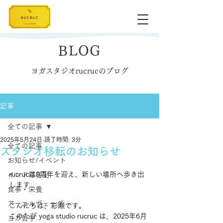
BLOG
ヨガスタジオrucrucのブログ
記事
全ての記事
2025年5月24日
読了時間: 3分
全ての記事
スタジオ移転のお知らせ
お知らせ/イベント
rucrucは9周年を迎え、新しい場所へ歩き出
インド滞在記
します
食事・栄養
アーユルヴェーダ
こんにちは、彩瀬です。
このたび yoga studio rucruc は、2025年6月
ヨガ哲学