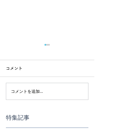
コメント
コメントを追加…
インド渡航前｜ヨガ体験
スーパーで迷わ
最終受付
事の基本講座
特集記事