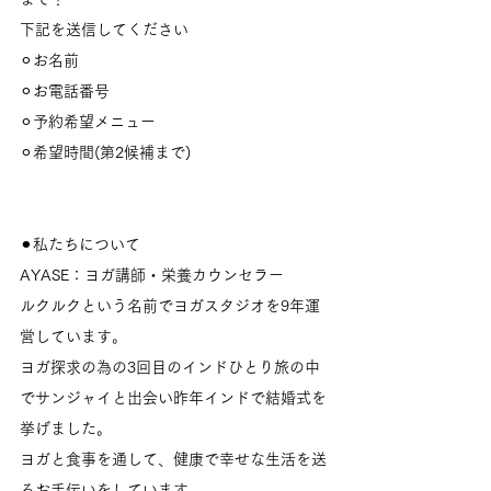
下記を送信してください
⚪︎お名前
⚪︎お電話番号
⚪︎予約希望メニュー
⚪︎希望時間(第2候補まで)
⚫︎私たちについて
AYASE：ヨガ講師・栄養カウンセラー
ルクルクという名前でヨガスタジオを9年運
営しています。
ヨガ探求の為の3回目のインドひとり旅の中
でサンジャイと出会い昨年インドで結婚式を
挙げました。
ヨガと食事を通して、健康で幸せな生活を送
るお手伝いをしています。