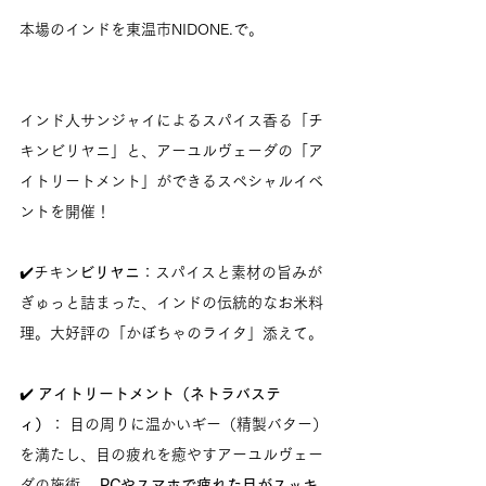
本場のインドを東温市NIDONE.で。
インド人サンジャイによるスパイス香る「チ
キンビリヤニ」と、アーユルヴェーダの「ア
イトリートメント」ができるスペシャルイベ
ントを開催！
✔️チキン
ビリヤニ
：スパイスと素材の旨みが
ぎゅっと詰まった、インドの伝統的なお米料
理。大好評の「かぼちゃのライタ」添えて。
✔️ 
アイトリートメント（ネトラバステ
ィ）
： 目の周りに温かいギー（精製バター）
を満たし、目の疲れを癒やすアーユルヴェー
ダの施術。 
PCやスマホで疲れた目がスッキ