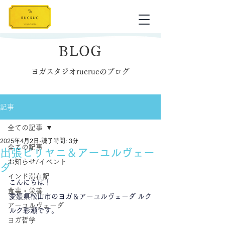
BLOG
ヨガスタジオrucrucのブログ
記事
全ての記事
2025年4月2日
読了時間: 3分
全ての記事
出張ビリヤニ＆アーユルヴェー
お知らせ/イベント
ダ
インド滞在記
こんにちは！
食事・栄養
愛媛県松山市のヨガ＆アーユルヴェーダ ルク
アーユルヴェーダ
ルク彩瀬です。
ヨガ哲学