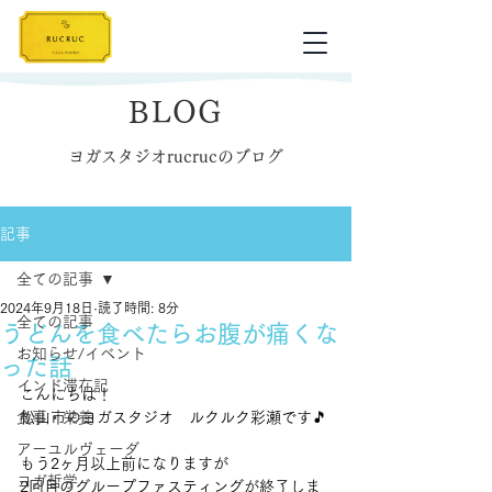
BLOG
ヨガスタジオrucrucのブログ
記事
全ての記事
2024年9月18日
読了時間: 8分
全ての記事
うどんを食べたらお腹が痛くな
お知らせ/イベント
った話
インド滞在記
こんにちは！
食事・栄養
松山市のヨガスタジオ　ルクルク彩瀬です🎵
アーユルヴェーダ
もう2ヶ月以上前になりますが
ヨガ哲学
2回目のグループファスティングが終了しま