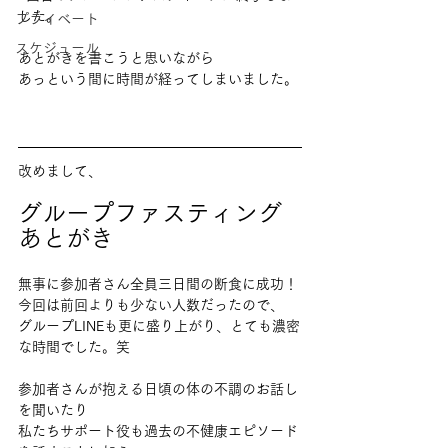
した。
プライベート
スケジュール
あとがきを書こうと思いながら
あっという間に時間が経ってしまいました。
改めまして、
グループファスティング
あとがき
無事に参加者さん全員三日間の断食に成功！
今回は前回よりも少ない人数だったので、
グループLINEも更に盛り上がり、とても濃密
な時間でした。笑
参加者さんが抱える日頃の体の不調のお話し
を聞いたり
私たちサポート役も過去の不健康エピソード