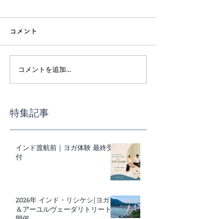
コメント
コメントを追加…
インド渡航前｜ヨガ体験
スーパーで迷わ
最終受付
事の基本講座
特集記事
インド渡航前｜ヨガ体験 最終受
付
2026年 インド・リシケシ|ヨガ
＆アーユルヴェーダリトリート
開催