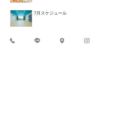
7月スケジュール
苦手を克服！前屈＆ダウンドッ
グWS
【大切なお知らせ】回数券・ご
予約について
10周年記念｜ヨガ体験・限定5
名様募集
10周年の感謝
2026年 インド・リシケシ|ヨ