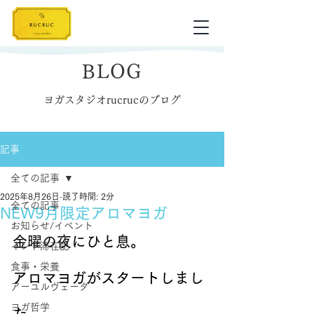
BLOG
ヨガスタジオrucrucのブログ
記事
全ての記事
2025年8月26日
読了時間: 2分
全ての記事
NEW9月限定アロマヨガ
お知らせ/イベント
金曜の夜にひと息。
インド滞在記
食事・栄養
アロマヨガがスタートしまし
アーユルヴェーダ
ヨガ哲学