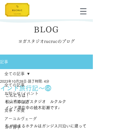
BLOG
ヨガスタジオrucrucのブログ
記事
全ての記事
2023年10月28日
読了時間: 4分
全ての記事
インド旅行記〜⑥
お知らせ/イベント
こんにちは！
松山市のヨガスタジオ　ルクルク
インド滞在記
インド滞在中の続木彩瀬です♩
食事・栄養
アーユルヴェーダ
私が泊まるホテルはガンジス川沿いに建って
ヨガ哲学