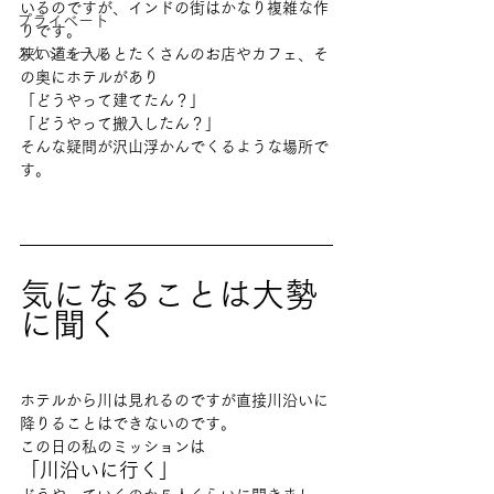
いるのですが、インドの街はかなり複雑な作
プライベート
りです。
スケジュール
狭い道を入るとたくさんのお店やカフェ、そ
の奥にホテルがあり
「どうやって建てたん？」
「どうやって搬入したん？」
そんな疑問が沢山浮かんでくるような場所で
す。
気になることは大勢
に聞く
ホテルから川は見れるのですが直接川沿いに
降りることはできないのです。
この日の私のミッションは
「川沿いに行く」