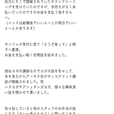
前日にそこで開催されていたサウンドヒーリ
ングを受けていたのですが、手持ちがなく未
払いだったのでそのお金を支払う為そちら
へ。
（インドは結構後でいいよ～とか明日でいい
よ～とかあります）
サンジャが受付に居て「どうぞ座って」と椅
子へ着席。
お金を支払い軽く世間話を始めました。
彼はヨガの講師なのでヨガの話を色々して、
本を見ながらアーサナ名やサンスクリット講
座が開催されました。笑
ハタヨガやアシュタンガヨガ、様々な興味深
い話を聞かせて貰いました。
色々話していると他のスタッフのお弁当の話
になり「カレー食べるか？」と聞いてくれま