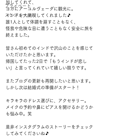
加してくれて、
プライベート
ヨガにアーユルヴェーダに観光に。
スケジュール
インドを大満喫してくれました🎵
誰1人として体調を崩すこともなく、
怪我や危険な目に遭うこともなく安全に旅を
終えました。
皆さん初めてのインドで沢山のことを感じて
いただけたかと思います。
帰国してたった2日で「もうインドが恋し
い」と言ってくれていて嬉しい限りです。
またブログの更新も再開したいと思います。
しかし次は結婚式の準備がスタート！
キラキラのドレス選びに、アクセサリー。
メイクの予約や鼻にピアスを開けるかどうか
も悩み中。笑
是非インスタグラムのストーリーをチェック
してみてくださいね🎵