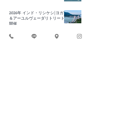
2026年 インド・リシケシ|ヨガ
＆アーユルヴェーダリトリート
開催
RUCRUC 10周年 イベント
BEACH YOGA × BREAKFAST 2026
｜愛媛・松山
最新記事
8月スケジュール
インド渡航前｜ヨガ体験 最終
受付