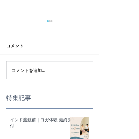
コメント
コメントを追加…
インド渡航前｜ヨガ体験
スーパーで迷わ
最終受付
事の基本講座
特集記事
インド渡航前｜ヨガ体験 最終受
付