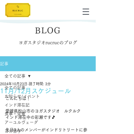
BLOG
ヨガスタジオrucrucのブログ
記事
全ての記事
2024年10月23日
読了時間: 3分
全ての記事
11月/12月スケジュール
お知らせ/イベント
こんにちは！
インド滞在記
愛媛県松山市のヨガスタジオ　ルクルク
食事・栄養
インド滞在中の彩瀬です🎵
アーユルヴェーダ
先日3人のメンバーがインドリトリートに参
ヨガ哲学