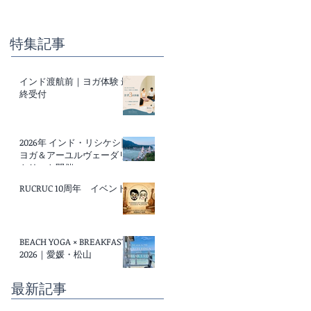
特集記事
インド渡航前｜ヨガ体験 最
終受付
2026年 インド・リシケシ|
ヨガ＆アーユルヴェーダリ
トリート開催
RUCRUC 10周年 イベント
BEACH YOGA × BREAKFAST
2026｜愛媛・松山
最新記事