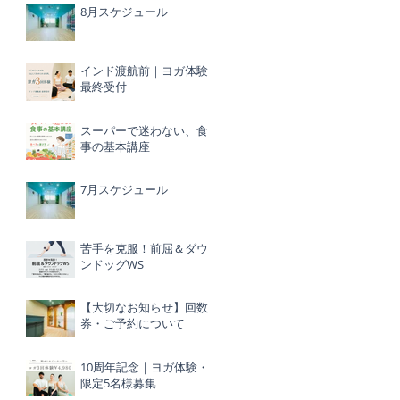
8月スケジュール
インド渡航前｜ヨガ体験
最終受付
スーパーで迷わない、食
事の基本講座
7月スケジュール
苦手を克服！前屈＆ダウ
ンドッグWS
【大切なお知らせ】回数
券・ご予約について
10周年記念｜ヨガ体験・
限定5名様募集