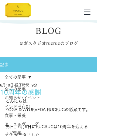
BLOG
ヨガスタジオrucrucのブログ
記事
全ての記事
6月10日
読了時間: 9分
全ての記事
10周年の感謝
お知らせ/イベント
こんにちは。
インド滞在記
YOGA & AYURVEDA RUCRUCの彩瀬です。
食事・栄養
アーユルヴェーダ
先日、6月9日にRUCRUCは10周年を迎える
ヨガ哲学
ことができました。