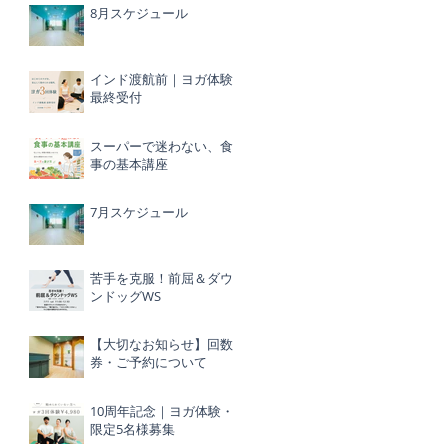
8月スケジュール
インド渡航前｜ヨガ体験
最終受付
スーパーで迷わない、食
事の基本講座
7月スケジュール
苦手を克服！前屈＆ダウ
ンドッグWS
【大切なお知らせ】回数
券・ご予約について
10周年記念｜ヨガ体験・
限定5名様募集