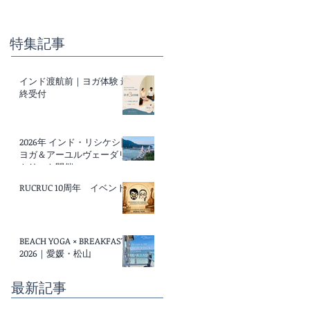
特集記事
インド渡航前｜ヨガ体験 最
終受付
2026年 インド・リシケシ|
ヨガ＆アーユルヴェーダリ
トリート開催
RUCRUC 10周年 イベント
BEACH YOGA × BREAKFAST
2026｜愛媛・松山
最新記事