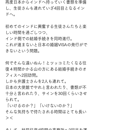
再度日本からインドへ持っていく書類を準備
し、生徒さんも連れていざ4回目となるイン
ドへ。
初めてのインドに興奮する生徒さんたちと楽
しい時間を過ごしつつ、
インド側での結婚手続きを同時進行。
これが進まないと日本の婚姻VISAの発行がで
きないという問題。
何でそんな遠いねん！とツッコミたくなる往
復４時間かかる山の方にある結婚手続きのオ
フィスへ2回訪問。
しかも弁護士さんを2人も連れて。
日本の大使館でやれと言われたり、書類が不
十分と言われたり、サインを30回くらいさせ
られて。
「いけるのか？」「いけないのか？」
そんな気持ちで待たされる時間はとても長い
＞＜