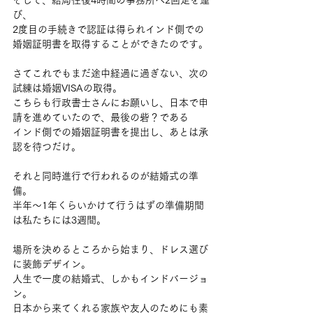
そして、結局往復4時間の事務所へ2回足を運
び、
2度目の手続きで認証は得られインド側での
婚姻証明書を取得することができたのです。
さてこれでもまだ途中経過に過ぎない、次の
試練は婚姻VISAの取得。
こちらも行政書士さんにお願いし、日本で申
請を進めていたので、最後の砦？である
インド側での婚姻証明書を提出し、あとは承
認を待つだけ。
それと同時進行で行われるのが結婚式の準
備。
半年～1年くらいかけて行うはずの準備期間
は私たちには3週間。
場所を決めるところから始まり、ドレス選び
に装飾デザイン。
人生で一度の結婚式、しかもインドバージョ
ン。
日本から来てくれる家族や友人のためにも素