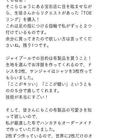
ても有名！
そこらじゅうにある宝石店に目を眩ませなが
ら、生徒さんからリクエストがあった「TOE
リング」を購入！
これは足の指につける指輪で私がずっと２つ
付けているものです。
余分に買ってきたので欲しい方は言ってくだ
さいね。残り1つです。
ジャイプールでの目的は布製品を買うこと！
生地を選んでお洋服を作ってくれるので、ド
レスを2枚、サンジャイはシャツを3枚作って
もらいました。
「ここがキツい」「ここが緩い」というとも
のの５分で直してくれます。
技術が本当にすごい！
そして、皆さんにもこの布製品の可愛さを知
って欲しいので、
私が厳選した布でハンカチもオーダーメイド
で作っていただきました。
2枚ずつ作っているので、世界に2枚だけのオ