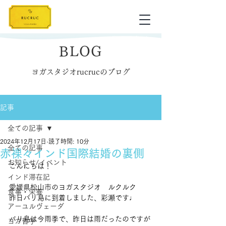
BLOG
ヨガスタジオrucrucのブログ
記事
全ての記事
2024年12月17日
読了時間: 10分
全ての記事
赤裸々インド国際結婚の裏側
お知らせ/イベント
こんにちは！
インド滞在記
愛媛県松山市のヨガスタジオ　ルクルク
食事・栄養
昨日バリ島に到着しました、彩瀬です♩
アーユルヴェーダ
バリ島は今雨季で、昨日は雨だったのですが
ヨガ哲学