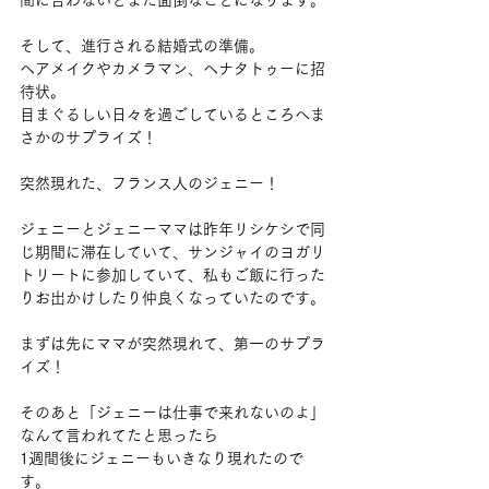
間に合わないとまた面倒なことになります。
そして、進行される結婚式の準備。
ヘアメイクやカメラマン、ヘナタトゥーに招
待状。
目まぐるしい日々を過ごしているところへま
さかのサプライズ！
突然現れた、フランス人のジェニー！
ジェニーとジェニーママは昨年リシケシで同
じ期間に滞在していて、サンジャイのヨガリ
トリートに参加していて、私もご飯に行った
りお出かけしたり仲良くなっていたのです。
まずは先にママが突然現れて、第一のサプラ
イズ！
そのあと「ジェニーは仕事で来れないのよ」
なんて言われてたと思ったら
1週間後にジェニーもいきなり現れたので
す。