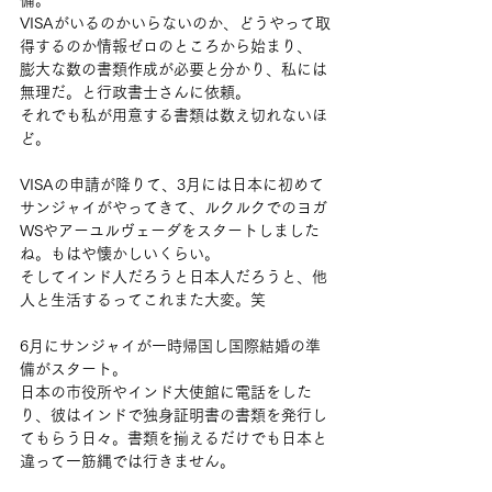
備。
VISAがいるのかいらないのか、どうやって取
得するのか情報ゼロのところから始まり、
膨大な数の書類作成が必要と分かり、私には
無理だ。と行政書士さんに依頼。
それでも私が用意する書類は数え切れないほ
ど。
VISAの申請が降りて、3月には日本に初めて
サンジャイがやってきて、ルクルクでのヨガ
WSやアーユルヴェーダをスタートしました
ね。もはや懐かしいくらい。
そしてインド人だろうと日本人だろうと、他
人と生活するってこれまた大変。笑
6月にサンジャイが一時帰国し国際結婚の準
備がスタート。
日本の市役所やインド大使館に電話をした
り、彼はインドで独身証明書の書類を発行し
てもらう日々。書類を揃えるだけでも日本と
違って一筋縄では行きません。