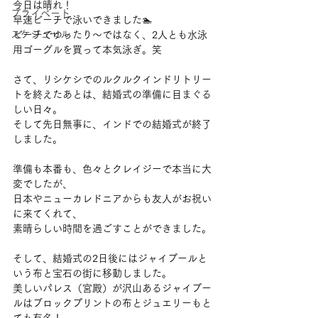
今日は晴れ！
プライベート
早速ビーチで泳いできました🏊
スケジュール
ビーチでゆったり～ではなく、2人とも水泳
用ゴーグルを買って本気泳ぎ。笑
さて、リシケシでのルクルクインドリトリー
トを終えたあとは、結婚式の準備に目まぐる
しい日々。
そして先日無事に、インドでの結婚式が終了
しました。
準備も本番も、色々とクレイジーで本当に大
変でしたが、
日本やニューカレドニアからも友人がお祝い
に来てくれて、
素晴らしい時間を過ごすことができました。
そして、結婚式の2日後にはジャイプールと
いう布と宝石の街に移動しました。
美しいパレス（宮殿）が沢山あるジャイプー
ルはブロックプリントの布とジュエリーもと