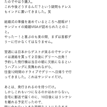
たのでやはり購入。
これ今後どうするんだ？という疑問もドレス
もインドに置いてきました。笑
結婚式の準備を進めているところへ朗報が！
サンジャイの婚姻VISAが認められたとのこ
と。
やったー！と喜ぶのも束の間、まずは首都デ
リーに行かなくてはなりません。
翌週には日本からゲストが来るのでサンジャ
イは連絡を貰って２日後にデリーへ出発！
予約した飛行機は当日の朝に欠航になるとい
うハプニングに見舞われながら、
往復12時間のドライブでデリーへ日帰りで行
ってきました。これはサンジャイだけ。
あとは、発行されるのを待つだけ。
しかしこれもいつになるのかはわからない。
自宅に郵送で届くのに、10日後にはリシケシ
を離れる予定だったので、