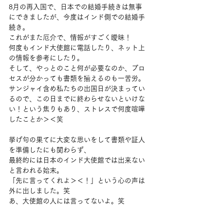
8月の再入国で、日本での結婚手続きは無事
にできましたが、今度はインド側での結婚手
続き。
これがまた厄介で、情報がすごく曖昧！
何度もインド大使館に電話したり、ネット上
の情報を参考にしたり。
そして、やっとのこと何が必要なのか、プロ
セスが分かっても書類を揃えるのも一苦労。
サンジャイ含め私たちの出国日が決まってい
るので、この日までに終わらせないといけな
い！という焦りもあり、ストレスで何度喧嘩
したことか＞＜笑
挙げ句の果てに大変な思いをして書類や証人
を準備したにも関わらず、
最終的には日本のインド大使館では出来ない
と言われる始末。
「先に言ってくれよ＞＜！」という心の声は
外に出しました。笑
あ、大使館の人には言ってないよ。笑