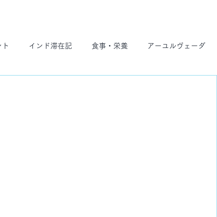
ント
インド滞在記
食事・栄養
アーユルヴェーダ
ト
スケジュール