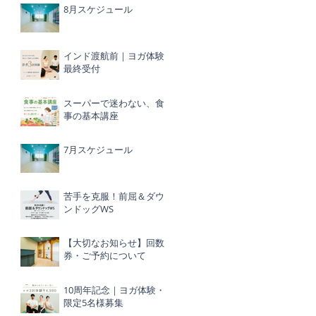
8月スケジュール
インド渡航前｜ヨガ体験
最終受付
スーパーで迷わない、食
事の基本講座
7月スケジュール
苦手を克服！前屈＆ダウ
ンドッグWS
【大切なお知らせ】回数
券・ご予約について
10周年記念｜ヨガ体験・
限定5名様募集