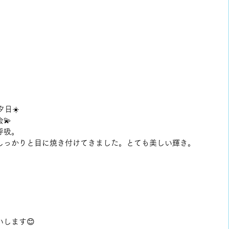
夕日☀️
💫
呼吸。
しっかりと目に焼き付けてきました。とても美しい輝き。
します😊 