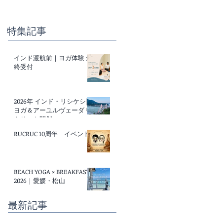
特集記事
インド渡航前｜ヨガ体験 最
終受付
2026年 インド・リシケシ|
ヨガ＆アーユルヴェーダリ
トリート開催
RUCRUC 10周年 イベント
BEACH YOGA × BREAKFAST
2026｜愛媛・松山
最新記事