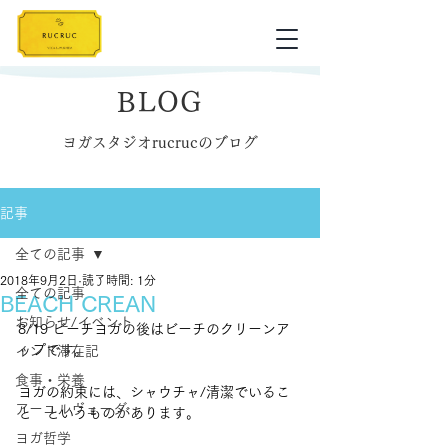
BLOG
ヨガスタジオrucrucのブログ
記事
全ての記事
2018年9月2日
読了時間: 1分
全ての記事
BEACH CREAN
お知らせ/イベント
8/19 ビーチヨガの後はビーチのクリーンア
ップです。
インド滞在記
食事・栄養
ヨガの約束には、シャウチャ/清潔でいるこ
アーユルヴェーダ
と　というものがあります。
ヨガ哲学