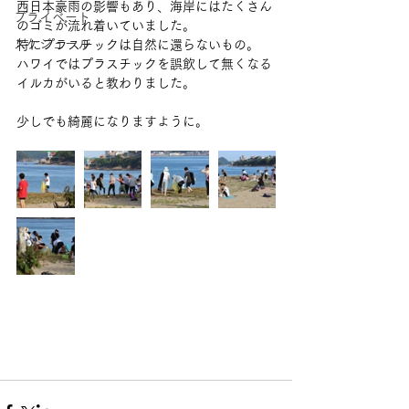
西日本豪雨の影響もあり、海岸にはたくさん
プライベート
のゴミが流れ着いていました。
スケジュール
特にプラスチックは自然に還らないもの。
ハワイではプラスチックを誤飲して無くなる
イルカがいると教わりました。
少しでも綺麗になりますように。