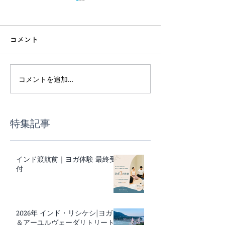
コメント
コメントを追加…
インド渡航前｜ヨガ体験
スーパーで迷わ
最終受付
事の基本講座
特集記事
インド渡航前｜ヨガ体験 最終受
付
2026年 インド・リシケシ|ヨガ
＆アーユルヴェーダリトリート