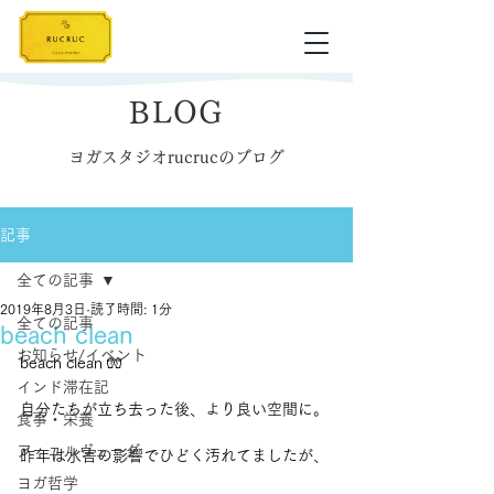
BLOG
ヨガスタジオrucrucのブログ
記事
全ての記事
2019年8月3日
読了時間: 1分
全ての記事
beach clean
お知らせ/イベント
beach clean 🧤
インド滞在記
自分たちが立ち去った後、より良い空間に。
食事・栄養
アーユルヴェーダ
昨年は水害の影響でひどく汚れてましたが、
ヨガ哲学