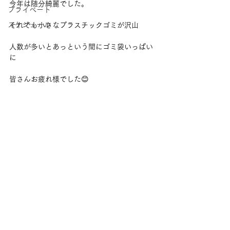
今年は随分綺麗でした。
プライベート
スケジュール
それでも小さなプラスチックゴミが沢山
人数が多いとあっという間にゴミ袋いっぱい
に
皆さんお疲れ様でした😊