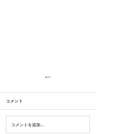
コメント
コメントを追加…
インド渡航前｜ヨガ体験
スーパーで迷わ