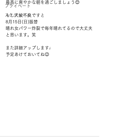
最高に爽やかな朝を過ごしましょう😊
プライベート
スケジュール
もし天候不良ですと
8月15日(日)振替
晴れ女パワー炸裂で毎年晴れてるので大丈夫
と思います。笑
また詳細アップします♩
予定あけておいてね😉