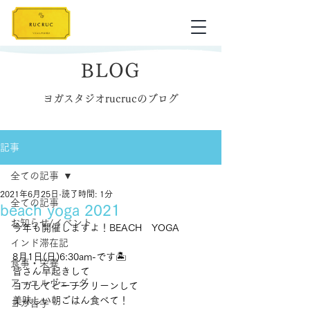
BLOG
ヨガスタジオrucrucのブログ
記事
全ての記事
2021年6月25日
読了時間: 1分
全ての記事
beach yoga 2021
お知らせ/イベント
今年も開催しますよ！BEACH　YOGA
インド滞在記
8月1日(日)6:30am-です🏝
食事・栄養
皆さん早起きして
アーユルヴェーダ
ヨガしてビーチクリーンして
美味しい朝ごはん食べて！
ヨガ哲学