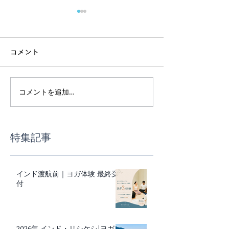
コメント
コメントを追加…
インド渡航前｜ヨガ体験
スーパーで迷わ
最終受付
事の基本講座
特集記事
インド渡航前｜ヨガ体験 最終受
付
2026年 インド・リシケシ|ヨガ