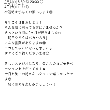
2日(水)18:30 ◎ 20:00 ○
プライベート
4日(金)11:00 ◎
スケジュール
今週もよろしくお願いします😊
今年こそはヨガしよう！
そんな風に思ってる方はいませんか？
あっという間に2ヶ月が経ちました👀
「明日やろうはバカやろう」
こんな言葉がありますね🤓
ヨガしてみたいな〜と思ったら
すぐにご予約くださいませ😉
新しいスタジオになり、皆さんのヨガモチベ
ーションも上がってます🔥
今日も笑いの絶えないクラスで楽しかったで
す😊
一緒にヨガを楽しみましょう〜！