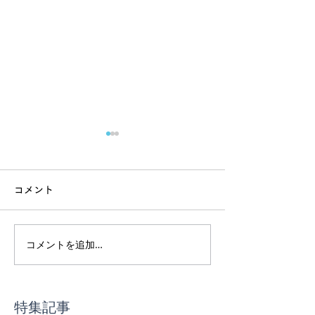
コメント
コメントを追加…
インド渡航前｜ヨガ体験
スーパーで迷わ
最終受付
事の基本講座
特集記事