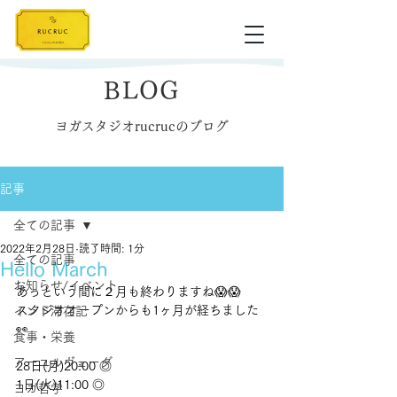
BLOG
ヨガスタジオrucrucのブログ
記事
全ての記事
2022年2月28日
読了時間: 1分
全ての記事
Hello March
お知らせ/イベント
あっという間に２月も終わりますね😱😱
スタジオオープンからも1ヶ月が経ちました
インド滞在記
👀
食事・栄養
アーユルヴェーダ
28日(月)20:00 ◎
1日(火)11:00 ◎
ヨガ哲学