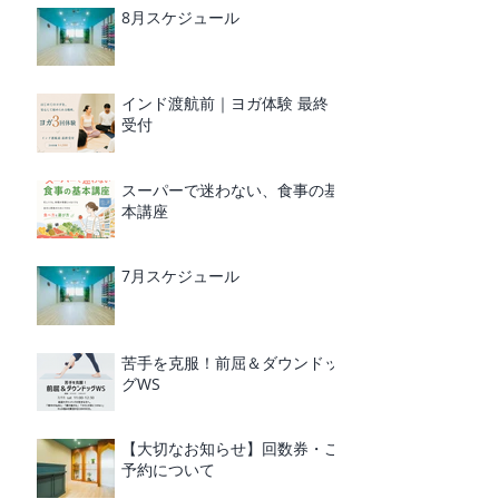
8月スケジュール
インド渡航前｜ヨガ体験 最終
受付
スーパーで迷わない、食事の基
本講座
7月スケジュール
苦手を克服！前屈＆ダウンドッ
グWS
【大切なお知らせ】回数券・ご
予約について