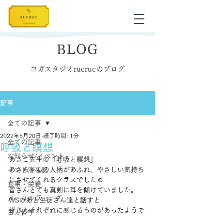
BLOG
ヨガスタジオrucrucのブログ
記事
全ての記事
2022年5月20日
読了時間: 1分
全ての記事
呼吸と瞑想
お知らせ/イベント
あさこ先生の「呼吸と瞑想」
あさちゃんの人柄があふれ、やさしい気持ち
インド滞在記
にさせてくれるクラスでした☺️
食事・栄養
皆さんとても真剣に耳を傾けていました。
アーユルヴェーダ
WSのあと生徒さん達と話すと
皆さんそれぞれに感じるものがあったようで
ヨガ哲学