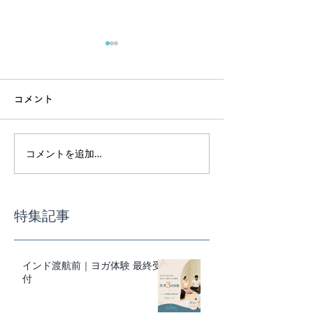
コメント
コメントを追加…
インド渡航前｜ヨガ体験
スーパーで迷わ
最終受付
事の基本講座
特集記事
インド渡航前｜ヨガ体験 最終受
付