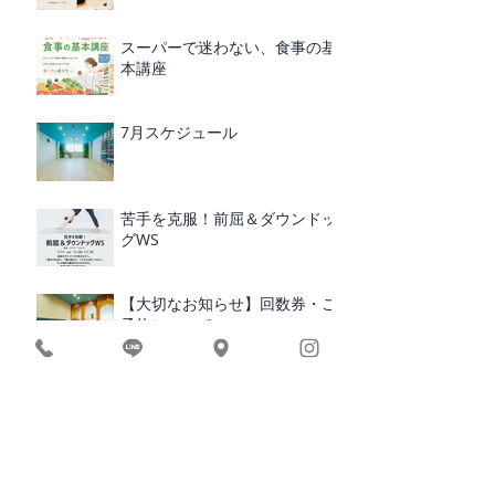
スーパーで迷わない、食事の基
本講座
7月スケジュール
苦手を克服！前屈＆ダウンドッ
グWS
【大切なお知らせ】回数券・ご
予約について
10周年記念｜ヨガ体験・限定5
名様募集
10周年の感謝