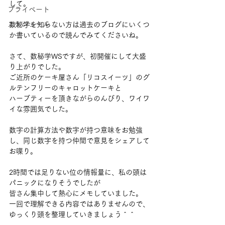
して。
プライベート
スケジュール
数秘学を知らない方は過去のブログにいくつ
か書いているので読んでみてくださいね。
さて、数秘学WSですが、初開催にして大盛
り上がりでした。
ご近所のケーキ屋さん「リコスイーツ」のグ
ルテンフリーのキャロットケーキと
ハーブティーを頂きながらのんびり、ワイワ
イな雰囲気でした。
数字の計算方法や数字が持つ意味をお勉強
し、同じ数字を持つ仲間で意見をシェアして
お喋り。
2時間では足りない位の情報量に、私の頭は
パニックになりそうでしたが
皆さん集中して熱心にメモしていました。
一回で理解できる内容ではありませんので、
ゆっくり頭を整理していきましょう＾＾