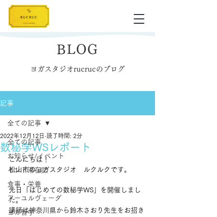
BLOG
ヨガスタジオrucrucのブログ
記事
全ての記事
2022年12月12日
読了時間: 2分
全ての記事
数秘学WSレポート
お知らせ/イベント
こんにちは！
松山市のヨガスタジオ　ルクルクです。
インド滞在記
食事・栄養
先日「はじめての数秘学WS」を開催しまし
アーユルヴェーダ
た。
講師は神奈川県から鈴木さおり先生をお招き
ヨガ哲学