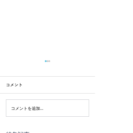
コメント
コメントを追加…
スーパーで迷わない、食
苦手を克服！前
事の基本講座
ンドッグWS