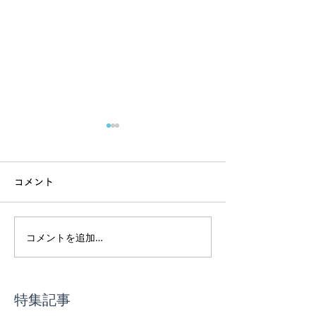
コメント
コメントを追加…
インド渡航前｜ヨガ体験
スーパーで迷わ
最終受付
事の基本講座
特集記事