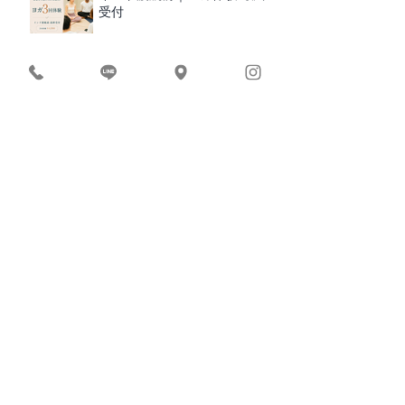
受付
スーパーで迷わない、食事の基
本講座
7月スケジュール
苦手を克服！前屈＆ダウンドッ
グWS
【大切なお知らせ】回数券・ご
予約について
10周年記念｜ヨガ体験・限定5
名様募集