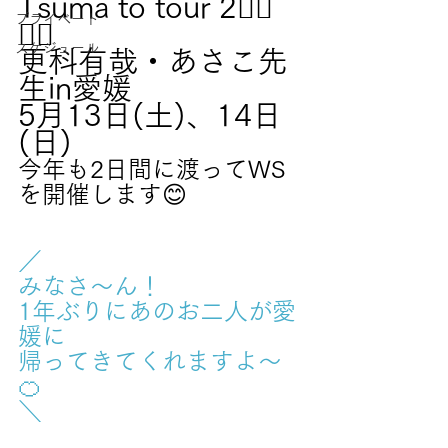
Tsuma to tour 2🧘‍♀️
プライベート
🧘‍♂️
スケジュール
更科有哉・あさこ先
生in愛媛
5月13日(土)、14日
(日)
今年も2日間に渡ってWS
を開催します😊
／
みなさ〜ん！
1年ぶりにあのお二人が愛
媛に
帰ってきてくれますよ〜
🍊
＼