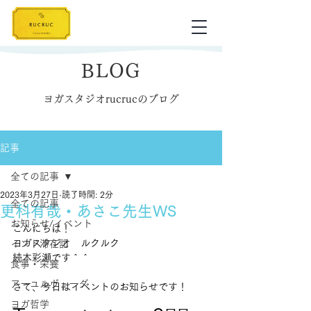
BLOG
ヨガスタジオrucrucのブログ
記事
全ての記事
2023年3月27日
読了時間: 2分
全ての記事
更科有哉・あさこ先生WS
お知らせ/イベント
こんにちは！
ヨガスタジオ　ルクルク
インド滞在記
続木彩瀬です＾＾
食事・栄養
アーユルヴェーダ
さて、今日はイベントのお知らせです！
ヨガ哲学