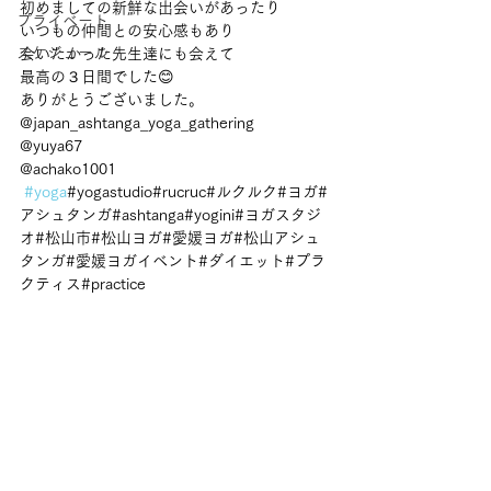
初めましての新鮮な出会いがあったり
プライベート
いつもの仲間との安心感もあり
スケジュール
会いたかった先生達にも会えて
最高の３日間でした😊
ありがとうございました。
@japan_ashtanga_yoga_gathering 
@yuya67 
@achako1001
#yoga
#yogastudio#rucruc#ルクルク#ヨガ#
アシュタンガ#ashtanga#yogini#ヨガスタジ
オ#松山市#松山ヨガ#愛媛ヨガ#松山アシュ
タンガ#愛媛ヨガイベント#ダイエット#プラ
クティス#practice