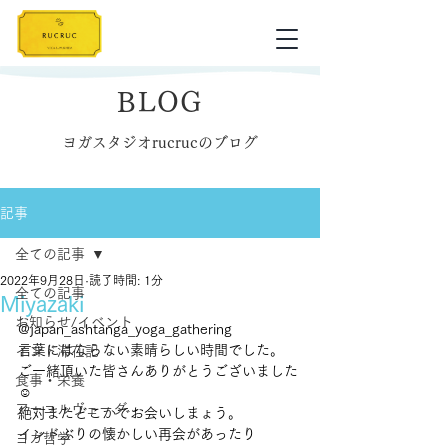
BLOG
ヨガスタジオrucrucのブログ
記事
全ての記事
2022年9月28日
読了時間: 1分
全ての記事
Miyazaki
お知らせ/イベント
@japan_ashtanga_yoga_gathering 
言葉にはならない素晴らしい時間でした。
インド滞在記
ご一緒頂いた皆さんありがとうございました
食事・栄養
☺️
アーユルヴェーダ
絶対またどこかでお会いしまょう。
インドぶりの懐かしい再会があったり
ヨガ哲学